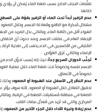
تقلُّصات الحِجاب الحاجز بسبب ضغط الماء يُمكن أن يؤدي و
خلالها.
عدم الزفير أبداً تحت الماء أو الزفير بقوّة على السطح:
مشاكل مُبكرة مع الطَفو ومُعادلة الجسم، وخلال الصعود فإ
الهواء أقل من كثافة الماء، وبالتالي بذل المزيد من الج
الإجهاد العام في عضلات الجسم، وعند حدوث أي انخفاض ك
المُتبَقي من الأكسجين في الدم يذهب إلى تغذية الرئة،
الإغماء وبالتالي غَرَق الغوَّاص.
تَجنُّب الدوران السريع جداً:
حيث إنه يُسبب تحوُّل الدم من
الجسم نفسه وخصوصاً تحت ضغط الماء خلال عملية الغوص، 
خصوصاً في الأعماق.
عدم النظَر إلى الأسفل عند الهبوط أو الصعود:
وذلك لأ
تحقيق التعادل خلال الهبوط أو الصعود، لأنه سوف يؤثر على ع
الضغط في منطقة مُستقبِلات الضغط في الرقبة، وبالتالي
المركزي والتي قد تَزيد من مُعدَّل نبضات القلب.
عدم زيادة وتيرة الأداء خلال الجزء الأخير من الصعود:
إذ