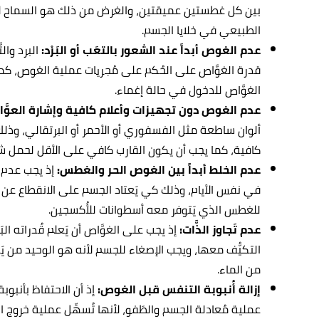
بين كل غطستين عميقتين، والغرض من ذلك هو السماح ل
الطبيعي في خلايا الجسم.
عدم الغوص أبداً عند الشعور بالتعَب أو البَرْد:
البرد وال
قدرة الغوَّاص على الحُكم على مُجريات عملية الغوص، كما 
الغوَّاص للدخول في حالة إغماء.
عدم الغوص دون تجهيزات وأعلام كافية وإشارة العوَّا
ألوان ساطعة مثل الفسفوري أو الأحمر أو البرتقالي، وذل
كافية، كما يجب أن يكون القارب كافي على الأقل لحمل ش
عدم الخلط أبداً بين الغوص الحر والغطس:
إذ
يجب عدم 
في نفس الأيام، وذلك كي يَعتاد الجسم على الانقطاع عن ال
للغطس الذي يَتوفر معه أسطوانات للأُكسجين.
عدم تَجاوز الذَّات:
إذ يجب على الغوَّاص أن يَعلم قُدراته ا
التكيُّف معها، ويجب الإصغاء للجسم لأنه هو الوحيد من 
من الماء.
إزالة أُنبوبة التنفس قبل الغوص:
إذ أن
الاحتفاظ بأنبوب
عملية مُعادلة الجسم والطَفو، لأنها تُسهِّل عملية خروج ا