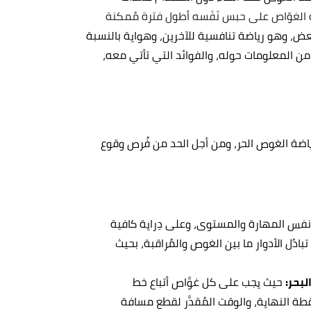
الغوّاص على حبس نَفَسه أطول فترة مُمكنة
بعض، وهو رياضة تنافسية للآخرين، وهواية بالنسبة
ن المعلومات حوله، والفوائد التي تأتي معه،
ياضة الغوص الحر، ومن أجل الحد من فُرص وقوع
فس المهارة والمستوى، وعلى دِراية كافية
ادُل الأدوار ما بين الغوص والمُراقبة، بحيث
بحر:
حيث يجب على كل غوَّاص أتباع خط
ة النهاية، والوقت المُقدَّر لقطع مسافة