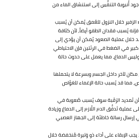
جود أُنبوبة التنفُّس إلى استنشاق الماء من
الزفير خلال النزول للعُمق يُمكن أن يُسبب
نه يُسبب فقدان الطفو أيضاً، لأن كثافة
هد خلال عملية الصعود يُمكن أن يؤدي إلى
بير في الضغط في الرئتين فإن الاحتياطي
 وليس الدماغ، مما يعمل على حدوث حالة
 مكان لآخر داخل الجسم وبسرعة لا يتحملها
مما قد يُسبب حالة الإغماء للغوَّاص
ن
تَمديد الرَقَبة سوف يُسبب صُعوبة في
ملية تَدفُّق الدم اللَّازم إلى الدماغ وزيادة
 إرسال رسالة خاطئة إلى الجهاز العصبي
يجب الإبقاء على أداء ذو وَتيرة مُنخفضة خلال