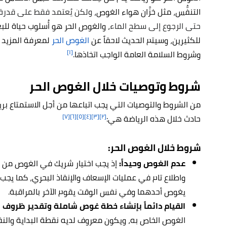
التنفُّس، مثل خزَّان هواء الغوص،
ولكن يُعتمد فقط على قدرة 
حتى الرجوع إلى سطح الماء
، والغوص الحر هو أُسلوب حياة لل
للكثيرين، وسيتم الحديث لاحقاً عن
الغوص الحر
لمعرفة المزيد م
[١]
وشروط السلامة العامة الواجب اتخاذها.
شروط وتوصيات خلال الغوص الحر
من الشروط والتوصيات التي يجب اتباعها من أجل الاستمتاع بر
[٧]
[٦]
[٥]
[٤]
[٣]
[٢]
حادث خلال هذه الرياضة هي:
شروط خلال الغوص الحر:
عدم الغوص وحيداً:
إذ يجب اختيار شريك في الغوص من ن
واطلاع تام في عمليات الإسعاف والإنقاذ البحري، كما يجب تب
يغوص أحدهما وفي نفس الوقت يقوم الآخر بالمراقبة.
القيام دائماً بإنشاء خطة غوص شاملة وتقدير ظروف ال
الغوص الخاص به، ويكون معروف لديه نقطة البداية والنقط