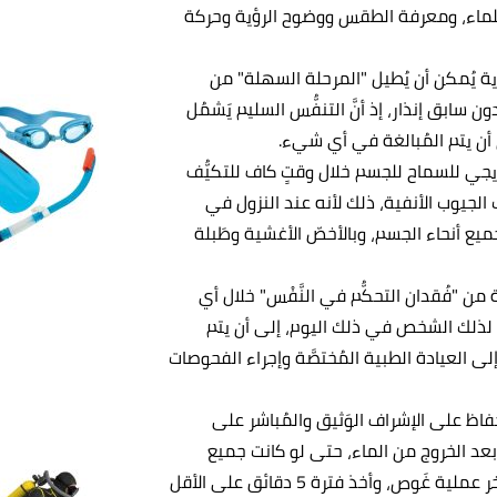
للماء، ومعرفة الطقس ووضوح الرؤية وحركة
ة يُمكن أن يُطيل "المرحلة السهلة" من
ن سابق إنذار، إذ أنَّ التنفُّس السليم يَشمُل
ن أن يتم المُبالغة في أي شيء.
جي للسماح للجسم خلال وقتٍ كاف للتكيُّف
الجيوب الأنفية، ذلك لأنه عند النزول في
جميع أنحاء الجسم، وبالأخصّ الأغشية وطَبلة
 من "فُقدان التحكُّم في النَّفْس" خلال أي
لذلك الشخص في ذلك اليوم، إلى أن يتم
 العيادة الطبية المُختصَّة وإجراء الفحوصات
ِفاظ على الإشراف الوَثيق والمُباشر على
الصديق في الغوص لمدة لا تقل عن 30 ثانية بعد الخروج من الماء، حتى لو كانت جميع
الإشارات الحيوية جيدة، والاستراحة لفترتين زمنيتين بعد آخر عملية غَوص، وأخذ فترة 5 دقائق على الأقل