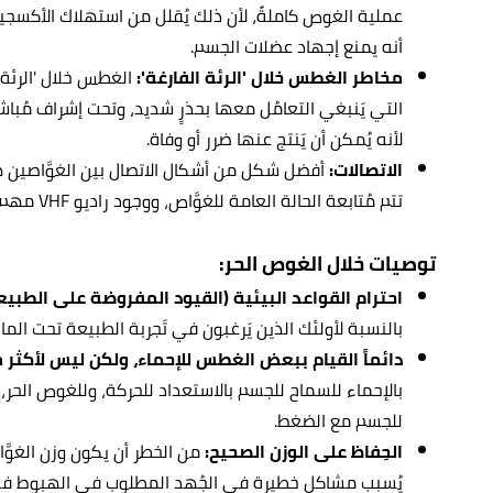
عملية الغوص كاملةً، لأن ذلك يُقلل من استهلاك الأكسجين
أنه يمنع إجهاد عضلات الجسم.
مخاطر الغطس خلال 'الرئة الفارغة':
الغطس خلال 'الرئة 
التي يَنبغي التعامُل معها بحذرٍ شديد، وتحت إشراف مُب
لأنه يُمكن أن يَنتج عنها ضرر أو وفاة.
الاتصالات:
أفضل شكل من أشكال الاتصال بين الغوَّاصين 
تتم مُتابعة الحالة العامة للغوَّاص، ووجود راديو VHF مهم للإبلاغ عن الحالات الطارئة.
توصيات خلال الغوص الحر:
احترام القواعد البيئية (القيود المفروضة على الطبيع
بالنسبة لأولئك الذين يَرغبون في تَجربة الطبيعة تحت الماء
دائماً القيام ببعض الغطس للإحماء، ولكن ليس لأكثر من عُمق
بالإحماء للسماح للجسم بالاستعداد للحركة، وللغوص الحر، 
للجسم مع الضغط.
الحِفاظ على الوزن الصحيح:
من الخطر أن يكون وزن الغوَّا
يُسبب مشاكل خطيرة في الجُهد المطلوب في الهبوط في ا