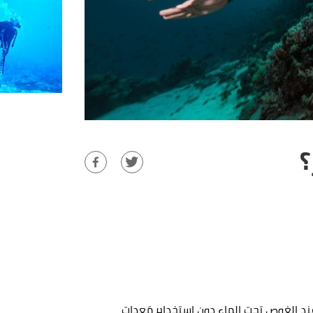
؟
 عند الغوص تحت الماء دون استخدام مَعدات