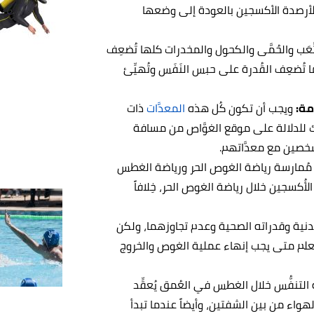
أرصدة الأكسجين بالعودة إلى وضعها
تَّعَب والحُمَّى والكحول والمخدرات كلها تُضعِف
تُضعِف القُدرة على حبس النَفَس وتُهيِّئ
مة:
ويجب أن تكون كُل هذه
المعدَّات
ذات
ك للدلالة على موقع الغوَّاص من مسافة
خصين مع معدَّاتهم.
مُمارسة رياضة الغوص الحر ورياضة الغطس
أُكسجين خلال رياضة الغوص الحر، خِلافاً
لبَدنية وقدراته الصحية وعدم تجاوزهما، ولكن
يَعلم متى يجب إنهاء عملية الغوص والخروج
ة التنفُّس خلال الغطس في العُمق يُعقِّد
لهواء من بين الشفتين، وأيضاً عندما تبدأ