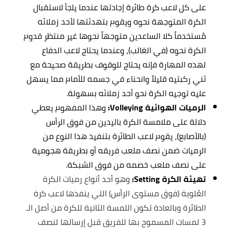
على كل لاعب كرة طائرة إجادتها عندما يلجأ لاستقبال
الكرة المتوجهة نحوه ويقوم بتهدئتها لأحد زملائه
مُستخدماً كلا الساعدين متوجهاً نحوها غير منتظر قدوم
الكرة نحوه (في الغالب)، وعندما يحتاج لاعب الدفاع
لهذه المهارة فإنه يحتاج للوقوف بطريقة صحيحة مع
ثني ركبتيه قليلاً وانحناء في جسمه للأمام مما يسهل
عليه توجيه الكرة نحو أحد زملائه بسهولة.
الرميات الهوائية Volleying:
وهذا المفهوم يعطي
دلالة على ملامسة الكرة باليدين من فوق الرأس
(بالأصابع)، يقوم لاعب الطائرة بتنفيذ هذا النوع من
الرميات ضمن نصف ملعب فريقه أو بطريقة هجومية
على نصف ملعب خصمه من فوق الشبكة.
تهيئة الكرة Setting:
وهو أحد أنواع رميات الكرة
العُلوية (فوق مستوى الرأس) التي ينفذها لاعب كرة
الطائرة وبالعادة تكون اللمسة الثانية للكرة من أصل الـ
3 لمسات المسموح بها للفريق قبل إرسالها لنصف