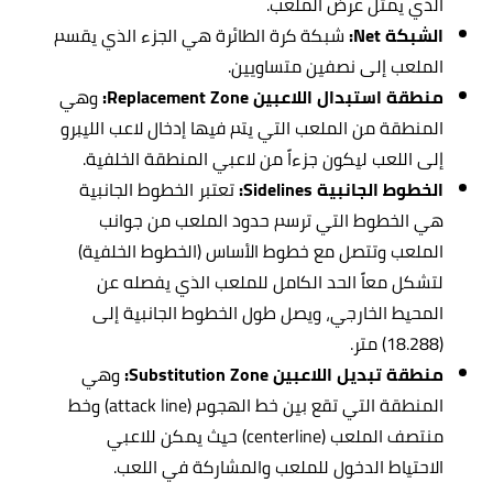
الذي يمثل عرض الملعب.
الشبكة Net:
شبكة كرة الطائرة هي الجزء الذي يقسم
الملعب إلى نصفين متساويين.
منطقة استبدال اللاعبين Replacement Zone:
وهي
المنطقة من الملعب التي يتم فيها إدخال لاعب الليبرو
إلى اللعب ليكون جزءاً من لاعبي المنطقة الخلفية.
الخطوط الجانبية Sidelines:
تعتبر الخطوط الجانبية
هي الخطوط التي ترسم حدود الملعب من جوانب
الملعب وتتصل مع خطوط الأساس (الخطوط الخلفية)
لتشكل معاً الحد الكامل للملعب الذي يفصله عن
المحيط الخارجي، ويصل طول الخطوط الجانبية إلى
(18.288) متر.
منطقة تبديل اللاعبين Substitution Zone:
وهي
المنطقة التي تقع بين خط الهجوم (attack line) وخط
منتصف الملعب (centerline) حيث يمكن للاعبي
الاحتياط الدخول للملعب والمشاركة في اللعب.