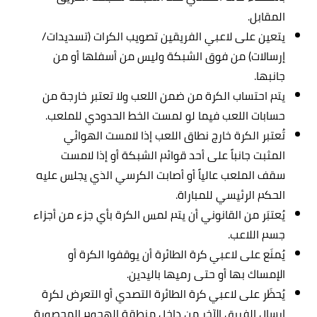
المقابل.
يتعين على لاعبي الفريقين تصويب الكرات (تسديدات/
إرسالات) من فوق الشبكة وليس من أسفلها أو من
جانبها.
يتم احتساب الكرة من ضمن اللعب ولا تعتبر خارجة من
حسابات اللعب فيما لو لمست الخط الحدودي للملعب.
تُعتبر الكرة خارج نطاق اللعب إذا لامست الهوائي
المثبت جانباً على أحد قوائم الشبكة أو إذا لامست
سقف الملعب عالياً أو أصابت الكرسي الذي يجلس عليه
الحكم الرئيسي للمباراة.
يُعتبَر من القانوني أن يتم لمس الكرة بأي جزء من أجزاء
جسم اللاعب.
يُمنَع على لاعبي كرة الطائرة أن يوقفوا الكرة أو
الإمساك بها أو حتى رميها باليدين.
يُحظَر على لاعبي كرة الطائرة التصدي أو التعرض لكرة
إرسال الفريق الآخر من داخل منطقة الهجوم المحصورة