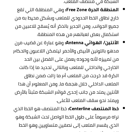
الشبكة في منتصف الملعب.
المنطقة الحرة Free Zone:
وهي المنطقة التي تقع
خارج نطاق الخط الحدودي للملعب وبشكل محيط به من
جميع الجوانب، ومن الجدير بالذكر أنه يُسمَح للاعبين من
استكمال بعض لعباتهم من هذه المنطقة.
الأنتين/ الهوائي Antenna:
وهو عبارة عن قضيب مرن
مدهو باللونين الأبيض والأحمر ليتمكن اللاعبون والحكام
من تمييزه لأنه وجوده يعمل على الفصل بين الحد
الخارجي والداخلي للملعب وبالتالي تحديد ما إذا كانت
الكرة قد خرجت من الملعب أم ما زالت ضمن نطاق
الملعب الداخلي خلال هجمة ما، ومن المعلوم أن هذا
الأنتين يمتد من جانب إحدى قوائم الشبكة مثبتاً بالأرض
ويمتد نحو سقف الملعب للأعلى.
خط المنتصف Centerline:
خط المنتصف هو الخط الذي
نراه مرسوماً على طول الخط الواصل تحت الشبكة وهو
الذي يقسم الملعب إلى نصفين متساويين وهو الخط