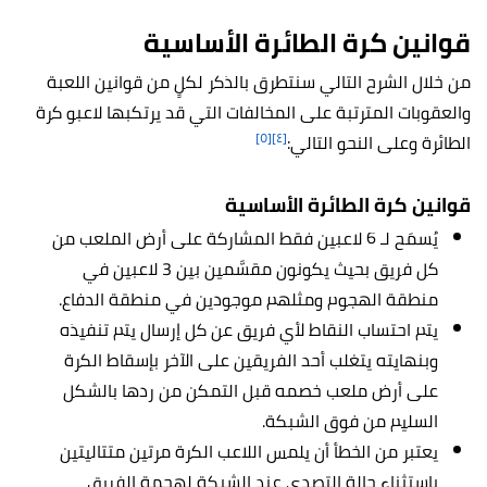
قوانين كرة الطائرة الأساسية
من خلال الشرح التالي سنتطرق بالذكر لكلٍ من قوانين اللعبة
والعقوبات المترتبة على المخالفات التي قد يرتكبها لاعبو كرة
[٥]
[٤]
الطائرة وعلى النحو التالي:
قوانين كرة الطائرة الأساسية
يُسمَح لـ 6 لاعبين فقط المشاركة على أرض الملعب من
كل فريق بحيث يكونون مقسَّمين بين 3 لاعبين في
منطقة الهجوم ومثلهم موجودين في منطقة الدفاع.
يتم احتساب النقاط لأي فريق عن كل إرسال يتم تنفيذه
وبنهايته يتغلب أحد الفريقين على الآخر بإسقاط الكرة
على أرض ملعب خصمه قبل التمكن من ردها بالشكل
السليم من فوق الشبكة.
يعتبر من الخطأ أن يلمس اللاعب الكرة مرتين متتاليتين
باستثناء حالة التصدي عند الشبكة لهجمة الفريق