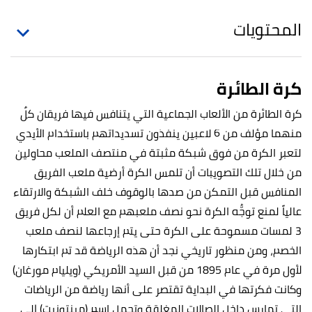
المحتويات
كرة الطائرة
كرة الطائرة من الألعاب الجماعية التي يتنافس فيها فريقان كلٌ
منهما مؤلف من 6 لاعبين ينفذون تسديداتهم باستخدام الأيدي
لتعبر الكرة من فوق شبكة مثبتة في منتصف الملعب محاولين
من خلال تلك التصويبات أن تلمس الكرة أرضية ملعب الفريق
المنافس قبل التمكن من صدها بالوقوف خلف الشبكة والارتقاء
عالياً لمنع توجُّه الكرة نحو نصف ملعبهم مع العلم أن لكل فريق
3 لمسات مسموحة على الكرة حتى يتم إرجاعها لنصف ملعب
الخصم، ومن منظور تاريخي نجد أن هذه الرياضة قد تم ابتكارها
لأول مرة في عام 1895 من قبل السيد الأمريكي (ويليام مورغان)
وكانت فكرتها في البداية تقتصر على أنها رياضة من الرياضات
التي تمارس داخل الصالات المغلقة وتحمل اسم (مينتونيت) إلى