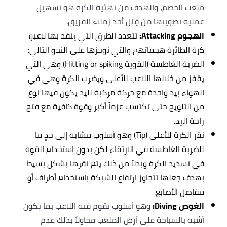
ملعب الخصم، والهدف من تهئية الكرة هو تسهيل
عملية تصويبها من قِبَل أحد زملاء الفريق.
الهجوم Attacking:
تتعدد الطرق التي ينفذ بها لاعبو
كرة الطائرة هجماتهم والتي نوجزها على النحو التالي:
الضربة الغاطسة (القوية Hitting or spiking) وهي التي
يقفز من خلالها اللاعب للأعلى ويضرب الكرة وهي في
الهواء بيد واحدة مع حركة مركبة لليد يكون فيها نوع
من التلويح حتى تكتسب عزماً أكبر وقوة كافية مع فتح
راحة اليد.
نقر الكرة للأعلى (Tip) وهو أسلوب مشابه إلى حدٍ ما
للضربة الغاطسة في الارتقاء لكن بدون استخدام القوة
في تسديد الكرة وبدلاً من ذلك يتم نقرها بشكل بسيط
بهدف جعلها تتجاوز ارتفاع الشبكة باستخدام أطراف أو
مفاصل الأصابع.
الغوص Diving:
وهو أسلوب يقوم فيه اللاعب بما يكون
أشبه بالسباحة على أرض الملعب محاولاً بذلك عدم