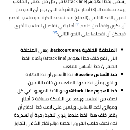
يُسمى بخط الهجوم (attack line)
في كل من نصفي الملعب
يبعد مسافة الـ (3) أمتار عن الشبكة الذي يجبر أي لاعب من
لاعبي الخط الخلفي (الدفاع) عند تسديد الكرة نحو ملعب الخصم
[٢]
أن يكون واقفاً من خلفه،
أما باقي تفاصيل الملعب الأخرى
[٣]
فيمكن أن نفصلها على النحو التالي:
المنطقة الخلفية backcourt area:
وهي المنطقة
التي تقع خلف خط الهجوم (attack line) وأمام الخط
الخلفي/ خط الأساس للملعب.
خط الأساس Baseline:
خط الأساس أو خط النهاية
والذي يمثل خط حدود الملعب من خلف اللاعبين.
خط الهجوم Attack Line:
وهو الخط الموجود في كل
نصف من الملعب ويبعد عن الشبكة مسافة 3 أمتار
وموازي لخط الأساس، ويتعين على لاعب خط الدفاع أن
يقفز خلف هذا الخط عندما ينوي تنفيذ رمية أو تسديدة
نحو نصف ملعب الفريق الخصم وبالارتفاع الكافي لتجاوز