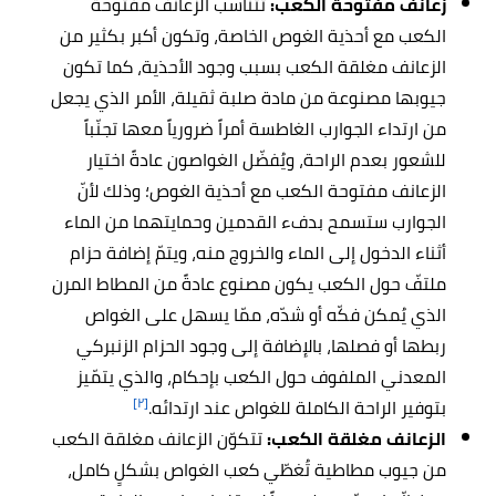
زعانف مفتوحة الكعب:
تتناسب الزعانف مفتوحة
الكعب مع أحذية الغوص الخاصة، وتكون أكبر بكثير من
الزعانف مغلقة الكعب بسبب وجود الأحذية، كما تكون
جيوبها مصنوعة من مادة صلبة ثقيلة، الأمر الذي يجعل
من ارتداء الجوارب الغاطسة أمراً ضرورياً معها تجنّباً
للشعور بعدم الراحة، ويُفضّل الغواصون عادةً اختيار
الزعانف مفتوحة الكعب مع أحذية الغوص؛ وذلك لأنّ
الجوارب ستسمح بدفء القدمين وحمايتهما من الماء
أثناء الدخول إلى الماء والخروج منه، ويتمّ إضافة حزام
ملتفّ حول الكعب يكون مصنوع عادةً من المطاط المرن
الذي يُمكن فكّه أو شدّه، ممّا يسهل على الغواص
ربطها أو فصلها، بالإضافة إلى وجود الحزام الزنبركي
المعدني الملفوف حول الكعب بإحكام، والذي يتمّيز
[٢]
بتوفير الراحة الكاملة للغواص عند ارتدائه.
الزعانف مغلقة الكعب:
تتكوّن الزعانف مغلقة الكعب
من جيوب مطاطية تُغطّي كعب الغواص بشكلٍ كامل،