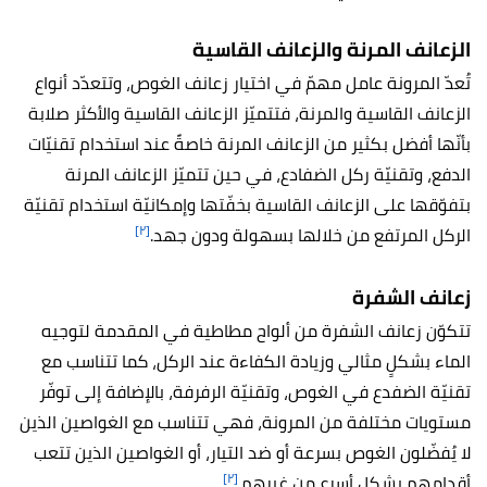
الزعانف المرنة والزعانف القاسية
تُعدّ المرونة عامل مهمّ في اختيار زعانف الغوص، وتتعدّد أنواع
الزعانف القاسية والمرنة، فتتميّز الزعانف القاسية والأكثر صلابة
بأنّها أفضل بكثير من الزعانف المرنة خاصةً عند استخدام تقنيّات
الدفع، وتقنيّة ركل الضفادع، في حين تتميّز الزعانف المرنة
بتفوّقها على الزعانف القاسية بخفّتها وإمكانيّة استخدام تقنيّة
[٢]
الركل المرتفع من خلالها بسهولة ودون جهد.
زعانف الشفرة
تتكوّن زعانف الشفرة من ألواح مطاطية في المقدمة لتوجيه
الماء بشكلٍ مثالي وزيادة الكفاءة عند الركل، كما تتناسب مع
تقنيّة الضفدع في الغوص، وتقنيّة الرفرفة، بالإضافة إلى توفّر
مستويات مختلفة من المرونة، فهي تتناسب مع الغواصين الذين
لا يُفضّلون الغوص بسرعة أو ضد التيار، أو الغواصين الذين تتعب
[٢]
أقدامهم بشكلٍ أسرع من غيرهم.