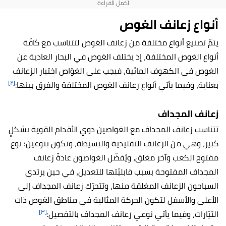
أنواع زعانف الغوص
يتمّ تصنيع أنواع مختلفة من زعانف الغوص لتتناسب مع كافّة
أنواع الغوص المختلفة، إذ يختلف الغوص في البحار العادية عن
الغوص في الكهوف المائية، فيجب على الغوّاص اختيار الزعانف
[٢]
بعناية، وفيما يأتي أنواع زعانف الغوص المختلفة والفرق بينها:
زعانف المجداف
تتناسب زعانف المجداف مع الغواصين ذوي الأقدام القوية بشكلٍ
كبير، وهي من الزعانف التقليدية والبسيطة، وتكون بنوعين؛ نوع
مفتوح الكعب وآخر مغلق، ويُفضّل الغواصون عادةً زعانف
المجداف المفتوحة بسبب قابليّتها للتعديل، في حين يرتدي
السباحون الزعانف المغلقة منها، وتتحرّك زعانف المجداف إلى
الأعلى والأسفل لتكون الحركة المثالية في مناطق الغوص ذات
[٣]
التيّارات، وفيما يأتي نوعي زعانف المجداف بالتفصيل: