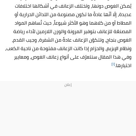
يُمكن الغوص دونها، وتختلف الزعانف في أشكالها اختلافات
عديدة، إلّا أنّها عادةً ما تكون مصنوعة من اللدائن الحرارية أو
المطاط أو من كلاهما وهو الأكثر شيوعاً، حيث تُساهم المواد
المصنعّة للزعانف بتوفير المرونة والوزن اللازمين لأداء رياضة
الغوص بنجاح، وتتكوّن الزعانف عادةً من الشفرة، وجيب القدم،
ونظام الإبزيم، والحزام إذا كانت الزعانف مفتوحة من ناحية الكعب،
وفي هذا المقال سنتعرّف على أنواع زعانف الغوص، ومعايير
[١]
اختيارها.