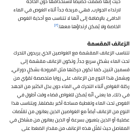
حيث إنّها صمّمت خصيصاً لاستخدامها دون الحاجة
لارتداء الجوارب، فهي مريحة جداً أثناء الغوص في الماء
الدافئ، بالإضافة إلى أنّها لا تتناسب مع أحذية الغوص
[٢]
الخاصة ولا يُمكن ارتداؤها معها.
الزعانف المقسمة
تتناسب الزعانف المقسّمة مع الغواصين الذي يريدون التحرك
تحت الماء بشكلٍ سريع جداً، وتكون الزعانف مقسّمة إلى
قسمين اثنين، كما تكون حركتها مثل المروحة بشكلٍ دوراني،
ويشمل هذا النوع من الزعانف على زوايا متخصصة تقوّي من
ركلة الغواص أثناء التحرك في الماء دون بذل الكثير من الجهد
في ذلك، ما يعني أنّه يُمكن للغواص قضاء وقت أطول في
الغوص تحت الماء وتغطية مساحة أكبر بفضلها، ويتناسب هذا
النوع من الزعانف أيضاً مع الغواصين الذين يعانون من تقلّصات
عضلية أو الذين يتعبون بسرعة أو الذين يعانون من مشاكل في
المفاصل حيث تقلّل هذه الزعانف من مقدار الضغط على