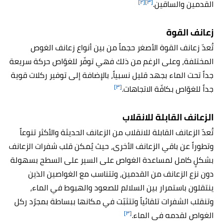
[٢]
[٣]
القدمين والساقين.
زعانف القوة
تُعدّ زعانف القوة الأصغر حجماً من بين أنواع زعانف الغوص
المختلفة، وعلى الرغم من ذلك فهي توفّر للغوّاص حركة سريعة
جداً تحت الماء بجهد قليل نسبياً، بالإضافة إلى توفير ركلات قوية
[٣]
جداً للغوّاص بكافّة الاتجاهات.
الزعانف القابلة للانقلاب
تُعدّ الزعانف القابلة للانقلاب من الزعانف الحديثة والأكثر تنوعاً
وتطوراً عن باقي الزعانف الأخرى، حيث يُمكن قلب شفرات الزعانف
بشكلٍ كامل لمساعدة الغواص على السير على السطح بسهولة
دون نزع الزعانف من القدمين، وتتناسب مع الغواصين الذين
ينتقلون باستمرار بين السلالم للصعود والهبوط في الماء،
وتنقلب الشفرات تلقائياً وتتثبّت في مكانها ببساطة بمجرّد ركل
[٣]
الغواص لقدمه في الماء.