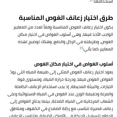
استخدامها.
طرق اختيار زعانف الغوص المناسبة
يكون اختيار زعانف الغوص المناسبة وِفقاً لعدد من المعايير
الواجب الأخذ فيها، وهي أسلوب الغواص في اختيار مكان
الغوص، وطريقته في الركل والدفع، وهناك توضيح لهذه
[١]
المعايير كما يأتي:
أسلوب الغواص في اختيار مكان الغوص
يعود اختيار زعانف الغوص المثلى إلى طبيعة المياه التي يودّ
الغواص الغوص فيها، ودرجة حرارة المياه، ومستوى قوة
التيارات، والبيئة المحيطة، إذ يجب استخدام الزعانف الكاملة
والمرنة وخفيفة الوزن عند الغوص في المياه الاستوائية وعلى
الشعاب المرجانية في المياه الضحلة، بينما يحتاج الغواص إلى
زعانف قصيرة تتناسب مع ركلة الضفدع في الكهوف ومناطق
الحطام لتسهيل الحركة في الأماكن الضيقة، وتتناسب الزعانف