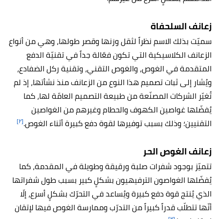
زعانف السلحفاة
سميّت بذلك الاسم نظراً لثقل وزنها وقصر طولها، وهي من أنواع
الزعانف الكلاسيكية التي تكون فعّالة جداً في تقنيّة الدفع
المتقدمة في الغوص، والغوص التقني، وتقنية ركل الضفادع،
ويُشار إلى ثبات تصميم هذا النوع من الزعانف منذ نشأتها، إذ لم
تُغيّر الشركات المصنّعة من طبيعة التصميم العامّة لها، كما
يُفضّلها غواصين الكهوف والحطام وغيرهم من الغواصين
[٢]
التقنيين؛ وذلك بسبب توفيرها لقوة دفع كبيرة أثناء الغوص.
زعانف الغوص الحر
تتميّز بوجود شفرات صلبة ورقيقة وطويلة في المقدمة، كما
يُفضّلها الغواصون الترفيهيون بشكلٍ كبير بسبب طول شفراتها
الذي يُنتج قوة دفع كبيرة ويُساعد في التحرّك بشكلٍ أسرع، إلّا
أنّها تتطلّب قدراً كبيراً من التدرّب وممارسة الغوص فيها لإتقان
[٢]