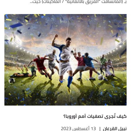
بـ (المانشافت "الفريق بالألمانية" / الماكينات) حيث...
كيف تُجرى تصفيات أمم أوروبا؟
نبيل القرعان
|
13 أغسطس 2023