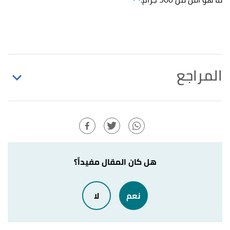
المراجع
,
britannica
, Retrieved 7/8/2021.
"Organized-sport"
↑
Edited.
,
fencing
, Retrieved 7/8/2021.
"fencing-weapons"
↑
Edited.
هل كان المقال مفيداً؟
,
"fencing-competition-types-foil-sabre-and-epee"
↑
نعم
لا
myactivesg
, Retrieved 7/8/2021. Edited.
,
"fencing-competition-types-foil-sabre-and-epee"
↑