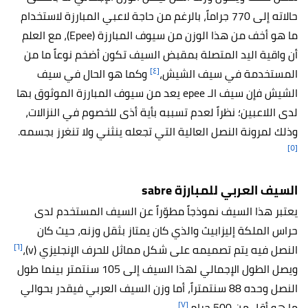
حالاته إلى 770 جراماً، بالرغم من حاجة لاعبي المبارزة لاستخدام
ما هو أخف من هذا الوزن من سيوف المبارزة (Epee)، مع العلم
أن واقية اليد المتصلة بمقبض السيف تكون أضخم نوعاً ما من
[٤]
المستخدمة في سيف الشيش،
وكما هو الحال في سيف
الشيش فإن سيف الـ epee يعد من سيوف المبارزة الموثوق بها
لدى اللاعبين؛ نظراً لعدم تسببه بأية أذى للخصوم في النزالات،
وذلك لمرونة النصل العالية التي تجعله ينثني ولا تنغرز بجسمه.
[٥]
السيف العربي للمبارزة sabre
يعتبر هذا السيف نموذجاً مطوّراً عن السيف المستخدم لدى
حراس الملكة إليزابيث والذي كان يمتاز بثقل وزنه، حيث كان
[٦]
النصل فيه يتم تصميمه على شكل مماثل للحرف الإنجليزي (v)،
ويصل الطول الإجمالي لهذا السيف إلى 105 سنتمتر بينما طول
النصل وحده 88 سنتمتراً، أما وزن السيف العربي فيقدر بحوالي
[٧]
ما هو أقل من 500 جرام.