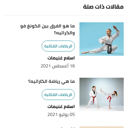
myactivesg
, Retrieved 7/8/2021. Edited.
مقالات ذات صلة
,
fie
, Retrieved 7/8/2021. Edited.
"weapons"
↑
ما هو الفرق بين الكونغ فو
,
fencing
, Retrieved 7/8/2021.
"fencing-weapons"
↑
والكراتيه؟
Edited.
الرياضات القتالية
,
fie
, Retrieved 7/8/2021. Edited.
"weapons"
↑
اسلام غنيمات
16 أغسطس 2021
ما هي رياضة الكاراتيه؟
الرياضات القتالية
اسلام غنيمات
05 يوليو 2021