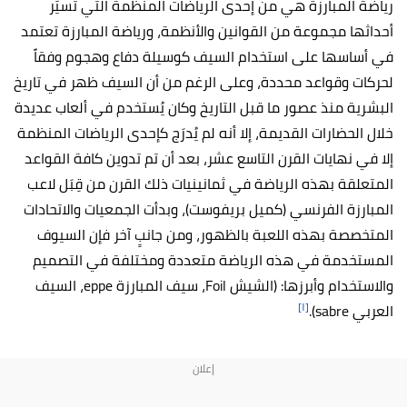
رياضة المبارزة هي من إحدى الرياضات المنظمة التي تُسيِّر
أحداثها مجموعة من القوانين والأنظمة، ورياضة المبارزة تعتمد
في أساسها على استخدام السيف كوسيلة دفاع وهجوم وفقاً
لحركات وقواعد محددة، وعلى الرغم من أن السيف ظهر في تاريخ
البشرية منذ عصور ما قبل التاريخ وكان يُستخدم في ألعاب عديدة
خلال الحضارات القديمة، إلا أنه لم يُدرَج كإحدى الرياضات المنظمة
إلا في نهايات القرن التاسع عشر، بعد أن تم تدوين كافة القواعد
المتعلقة بهذه الرياضة في ثمانينيات ذلك القرن من قِبَل لاعب
المبارزة الفرنسي (كميل بريفوست)، وبدأت الجمعيات والاتحادات
المتخصصة بهذه اللعبة بالظهور، ومن جانبٍ آخر فإن السيوف
المستخدمة في هذه الرياضة متعددة ومختلفة في التصميم
والاستخدام وأبرزها: (الشيش Foil، سيف المبارزة eppe، السيف
[١]
العربي sabre).