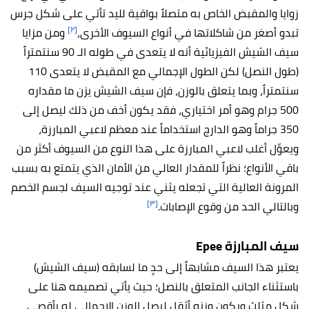
زوايا والمقبض الخاص به متصلاً بواقية لليد تأتي على شكل جرس
[٢]
تبدو أصغر من شاكلاتها في أنواع السيوف الأخرى،
ومن مزايا
سيف الشيش الفيزيائية أنه لا يتعدى في طوله الـ 90 سنتمتراً
(طول النصل) لكن الطول الإجمالي مع المقبض لا يتعدى 110
سنتمتراً، وبما يتعلق بالوزن، فإن سيف الشيش يزن ما مقداره
500 جرام وهو أمر اختياري، فقد يكون أخف من ذلك ليصل إلى
350 جراماً وهو الدارج استخداماً عند معظم لاعبي المبارزة،
ويعوِّل أغلب لاعبي المبارزة على هذا النوع من السيوف أكثر من
باقي الأنواع؛ نظراً للمقدار العالي من الأمان الذي يتمتع به بسبب
المرونة العالية التي تجعله يثني عند توجيه السيف لجسم الخصم
[٣]
وبالتالي الحد من وقوع الإصابات.
سيف المبارزة Epee
يعتبر هذا السيف مشابهاً إلى حدٍ ما لسابقه (سيف الشيش)
باستثناء الجانب المتعلق بالنصل؛ حيث يأتي تصميمه هنا على
شكل مثلث ويكون وزنه أثقل ليصل الوزن الإجمالي له بأقصى