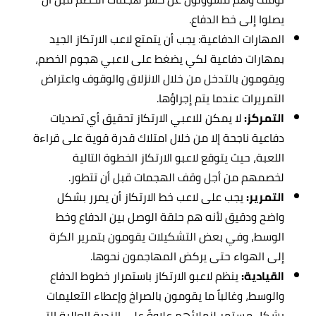
يصلوا إلى خط الدفاع.
المهارات الدفاعية: يجب أن يتمتع لاعب الارتكاز الجيد
بمهارات دفاعية لكي يضغط على لاعبي هجوم الخصم،
ويقومون بالتدخل من خلال الانزلاق والوقوف واعتراض
التمريرات عندما يتم إجراؤها.
التمركز:
لا يمكن للاعبي الارتكاز تحقيق أي تصديات
دفاعية ناجحة إلا من خلال امتلاك قدرة قوية على قراءة
اللعبة، حيث يتوقع لاعبو الارتكاز الخطوة التالية
لخصمهم من أجل وقف الهجمات قبل أن تتطور.
التمرير:
يجب على لاعب خط الارتكاز أن يمرر بشكل
واضح ودقيق لأنه هم حلقة الوصل بين الدفاع وخط
الوسط، وفي بعض التشكيلات يقومون بتمرير الكرة
إلى الهواء حتى يركض المهاجمون نحوها.
القيادية:
ينظم لاعبو الارتكاز باستمرار خطوط الدفاع
والوسط، وغالباً ما يقومون بالصراخ وإعطاء التعليمات
بشكل مستمر لزملائهم علاوةً على الندية العالية التي