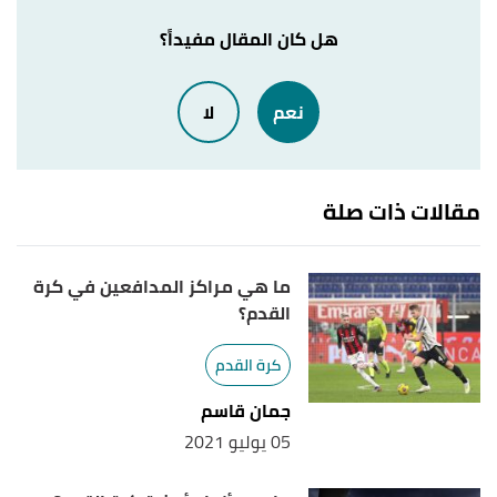
,
"Defensive Midfielder in Soccer"
↑
soccercoachtheory
, Retrieved 15/4/2021. Edited.
هل كان المقال مفيداً؟
"5 attributes every defensive midfielder must
↑
نعم
لا
have"
,
footballtechniques
, Retrieved 15/4/2021.
Edited.
مقالات ذات صلة
ما هي مراكز المدافعين في كرة
القدم؟
كرة القدم
جمان قاسم
05 يوليو 2021