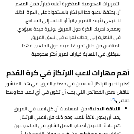
التمريرات الهجومية المذكورة أعلاه خياراً، فمن المهم
أن يحتفظ لاعبو خط الارتكاز بالاستحواذ على الكرة، لذلك
لا ينبغي تثبيط التمرير جانباً أو للخلف إلى المدافع،
وبمجرد تحريك الكرة حول الفريق بوتيرة جيدة سيؤدي
في النهاية إلى إحداث ثغرات في نسق الفريق
المنافس من خلال تحريك لاعبيه حول الملعب، فهذا
سيخلق في النهاية خيارات تمرير أكثر هجومية.
أهم مهارات لاعب الارتكاز في كرة القدم
يُعتبر لاعبو الارتكاز أساسيين في معظم الفرق، في هذا المنشور
نناقش بعض الخصائص التي يجب أن تكون في أي لاعب خط وسط
[٣]
دفاعي:
اللياقة البدنية:
من المسلمات أن كل لاعب في الفريق
يجب أن يكون لائقاً للعب، ومع ذلك فإن لاعبي الارتكاز
هم عادةً اللاعبين أصحاب العمل الشاق في الملعب دون
توقف وهم مسؤولون عن كسر هجمات الخصم قبل أن