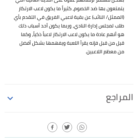
يتمتعون بها ضد الخصوم، كثيراً ما يكون لاعب الارتكاز
(الممثل/ النائب) عن بقية لاعبي الفريق في التقدم بأي
طلب لمجلس إدارة النادي، وربما يكون أحد أسباب ذلك
هو أنهم عادة ما يكون لاعب الارتكاز لاعباً ذكياً، وكما
قيل من قبل فإنه يقرأ اللعبة ويفهمها بشكل أفضل
من معظم اللاعبين.
المراجع
"Explaining the role of a CDM (Central Defensive
↑
Midfielder )"
,
medium
, Retrieved 15/4/2021. Edited.