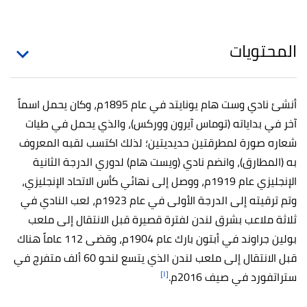
المحتويات
أنشئ نادي وست هام يونايتد في عام 1895م، وكان يحمل اسماً
آخر في بداياته (توماس آيرون ووركس)، والذي يحمل في طيات
شعاره صورة لمطرقتين حديديتين؛ لذلك اكتسب لقبه المعروف
به (المطارق)، وانضم نادي (ويست هام) لدوري الدرجة الثانية
الإنجليزي عام 1919م، ووصل إلى نهائي كأس الاتحاد الإنجليزي،
وتم ترقيته إلى الدرجة الأولى في عام 1923م، لعب النادي في
ثلاثة ملاعب بشرق لندن لفترة قصيرة قبل الانتقال إلى ملعب
بولين جراوند في أبتون بارك عام 1904م، وقضى 112 عاماً هناك
قبل الانتقال إلى ملعب لندن الذي يتسع لنحو 60 ألف متفرج في
[١]
ستراتفورد في صيف 2016م.