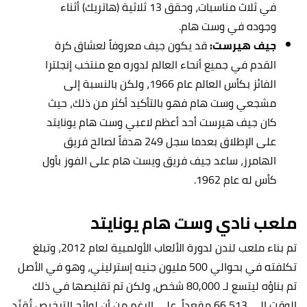
في ثلاث مناسبات، وحقق 13 ثلاثية (هاتريك) أثناء
وجوده في وست هام.
جيف هيرست:
قد يكون جيف معروفاً لعشاق كرة
القدم في جميع أنحاء العالم لدوره مع منتخب إنجلترا
الفائز بكأس العالم عام 1966، ولكن بالنسبة إلى
مشجعي وست هام فهو بالتأكيد أكثر من ذلك، حيث
كان جيف هيرست أحد أعظم لاعبي وست هام يونايتد
على الإطلاق بعدما سجل 249 هدفاً لصالح فريق
الهامرز، ساعد جيف فريق ويست هام على الفوز بأول
كأس له عام 1962.
ملعب نادي
وست هام يونايتد
تم بناء ملعب لندن لدورة الألعاب الأولمبية لعام 2012، وتبلغ
تكلفته في بحوالي 500 مليون جنيه إسترليني، وهو في الأصل
تم بناؤه ليتسع لـ 80,000 شخص، ولكن تم تقليصها في ذلك
الوقت إلى 66,513 مقعداً، على الرغم من أن لوائح الترخيص تُقيِّد