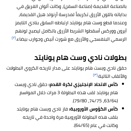
بالصناعة القديمة (صناعة السفن)، وكانت ألوان الفريق في
بداياته باللون الأزرق تكريماً لمدرسة أرنولد هيل القديمة،
وعندما قطع وست هام يونايتد ارتباطه السابق بنادي التايمز
آيرون ووركس أسقطوا الشريط الأزرق بالكامل ليصبح لونهم
[٢]
الرسمي البنفسجي والأزرق مع شورت أبيض وجوارب بيضاء.
بطولات نادي
وست هام يونايتد
حقق نادي ويست هام يونايتد على مدار تاريخه الكروي البطولات
[٣]
والألقاب التالية:
كأس الاتحاد الإنجليزي لكرة القدم:
حقق نادي ويست
هام يونايتد لقب هذه البطولة 3 مرات خلال المواسم
(63/64، 74/75، 79/80).
كأس الكؤوس الأوروبية:
فاز نادي ويست هام يونايتد
بلقب هذه البطولة الأوروبية مرة واحدة في تاريخه
وكانت في عام (64/65).