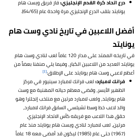
درع اتحاد كرة القدم الإنجليزي:
فاز فريق ويست هام
يونايتد بلقب الدرع الإنجليزي مرة واحدة عام (64/65).
أفضل اللاعبين في تاريخ نادي
وست هام
يونايتد
في تاريخه الممتد على مدار 120 عاماً لعب لنادي وست هام
يونايتد العديد من اللاعبين الكبار، وفيما يلي صنفنا بعضاً من
[٤]
أعظم لاعبي وست هام يونايتد على الإطلاق:
فرانك لامبارد:
لعب فرانك لامبارد سينيور في مركز
الظهير الأيسر، وقضى معظم حياته المهنية مع وست
هام يونايتد، ولعب لامبارد مرتين مع منتخب إنجلترا وهو
والد لاعب خط وسط تشيلسي السابق فرانك لامبارد،
حقق هذا اللاعب مع فريقه كأس الاتحاد الإنجليزي
مرتين، لعب لامبارد لنادي ويست هام يونايتد منذ عام
(1967) حتى عام (1985) ليكون قد أمضى معه 18 عاماً