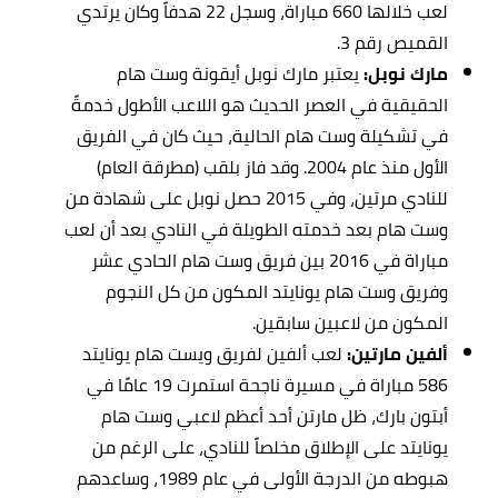
لعب خلالها 660 مباراة، وسجل 22 هدفاً وكان يرتدي
القميص رقم 3.
مارك نوبل:
يعتبر مارك نوبل أيقونة وست هام
الحقيقية في العصر الحديث هو اللاعب الأطول خدمةً
في تشكيلة وست هام الحالية، حيث كان في الفريق
الأول منذ عام 2004. وقد فاز بلقب (مطرقة العام)
للنادي مرتين، وفي 2015 حصل نوبل على شهادة من
وست هام بعد خدمته الطويلة في النادي بعد أن لعب
مباراة في 2016 بين فريق وست هام الحادي عشر
وفريق وست هام يونايتد المكون من كل النجوم
المكون من لاعبين سابقين.
ألفين مارتين:
لعب
ألفين لفريق ويست هام يونايتد
586 مباراة في مسيرة ناجحة استمرت 19 عامًا في
أبتون بارك،
ظل مارتن أحد أعظم لاعبي وست هام
يونايتد على الإطلاق مخلصاً للنادي، على الرغم من
هبوطه من الدرجة الأولى في عام 1989، وساعدهم