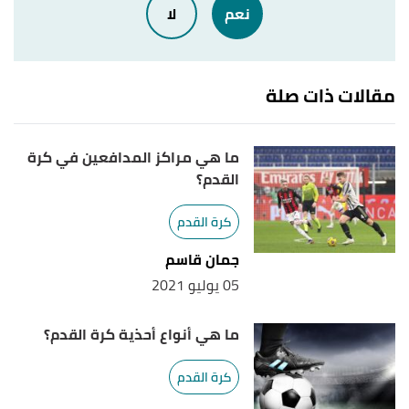
نعم
لا
25/4/2021. Edited.
"Greatest West Ham United Players Ever | Top 10
↑
Legends"
,
1sports1
, Retrieved 25/4/2021. Edited.
مقالات ذات صلة
,
footballgroundguide
, Retrieved
"West Ham United"
↑
25/4/2021. Edited.
ما هي مراكز المدافعين في كرة
القدم؟
كرة القدم
جمان قاسم
05 يوليو 2021
ما هي أنواع أحذية كرة القدم؟
كرة القدم