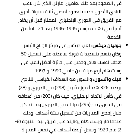
في الصعود بعد ذلك بعامين، مارتن الذي كان لاعب
النادي الأطول خدمة لعقود أمضى ثلاث سنوات أخرى
مع الفريق في الدوري الإنجليزي الممتاز قبل أن يغادر
أخيراً في نهاية موسم 1995-1996 بعد 21 عاماً من
الخدمة.
جوليان ديكس:
لعب ديكس في مركز الجناح الأيسر
وكان يتسم بتسديدات قوية ساعدته على تسجيل 50
هدف لوست هام، وحصل على جائزة أفضل لاعب في
وست هام أربع مرات بين عامي 1990 و 1997.
فيك واتسون:
واتسون هو الهداف القياسي للنادي
برصيد 326 هدفاً موزعةً بين (298) في الدوري و (28)
في كأس الاتحاد الإنجليزي، حيث كان (203) من أهدافه
في الدوري من (295) مباراة في الدوري، وقد تمكن
خلال إحدى المباريات من تسجيل ستة أهداف، وذلك
عندما فاز ويست هام يونايتد على فريق ليدز بنتيجة (8-
2) عام 1929 وسجل أربعة أهداف في نفس المباراة