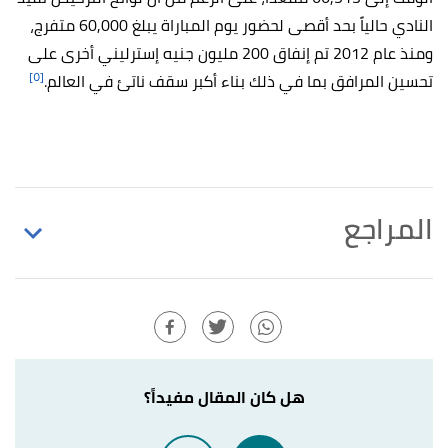
النادي حالياً بحد أقصى لحضور يوم المباراة يبلغ 60,000 متفرج،
ومنذ عام 2012 تم إنفاق 200 مليون جنيه إسترليني أخرى على
[٥]
تحسين المرافق بما في ذلك بناء أكبر سقف ناتئ في العالم.
المراجع
,
whufc
, Retrieved 25/4/2021.
"Club History"
↑
Edited.
,
wordpress
, Retrieved
"West Ham United"
↑
25/4/2021. Edited.
هل كان المقال مفيداً؟
,
transfermarkt
, Retrieved
"West Ham United"
↑